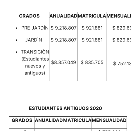
GRADOS
ANUALIDAD
MATRICULA
MENSUAL
PRE JARDÌN
$ 9.218.807
$ 921.881
$ 829.6
JARDÌN
$ 9.218.807
$ 921.881
$ 829.6
TRANSICIÒN
(Estudiantes
$8.357.049
$ 835.705
$ 752.1
nuevos y
antiguos)
ESTUDIANTES ANTIGUOS 2020
GRADOS
ANUALIDAD
MATRICULA
MENSUALIDAD